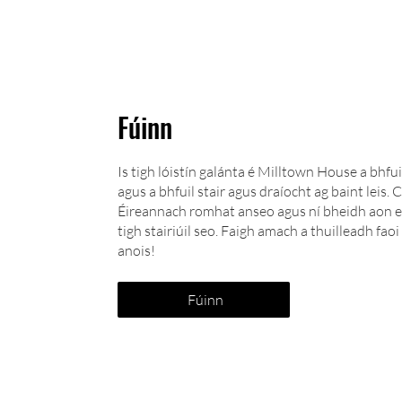
Fúinn
Is tigh lóistín galánta é Milltown House a bhfu
agus a bhfuil stair agus draíocht ag baint leis. C
Éireannach romhat anseo agus ní bheidh aon e
tigh stairiúil seo. Faigh amach a thuilleadh fa
anois!
Fúinn