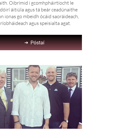
ith. Oibrímid i gcomhpháirtíocht le
dóirí áitiúla agus tá beár ceadúnaithe
nn ionas go mbeidh ócáid saoráideach,
ríobháideach agus speisialta agat.
Póstaí