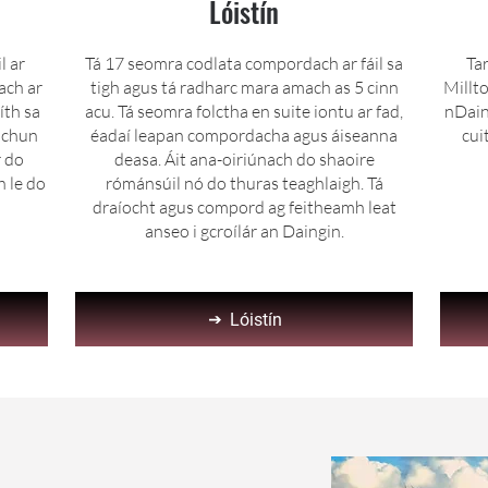
Lóistín
l ar
Tá 17 seomra codlata compordach ar fáil sa
Ta
ach ar
tigh agus tá radharc mara amach as 5 cinn
Millto
íth sa
acu. Tá seomra folctha en suite iontu ar fad,
nDain
r chun
éadaí leapan compordacha agus áiseanna
cui
r do
deasa. Áit ana-oiriúnach do shaoire
 le do
rómánsúil nó do thuras teaghlaigh. Tá
draíocht agus compord ag feitheamh leat
anseo i gcroílár an Daingin.
Lóistín