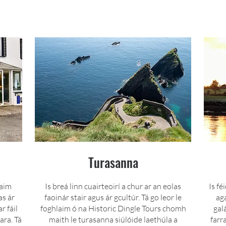
Turasanna
daim
Is breá linn cuairteoirí a chur ar an eolas
Is fé
as ár
faoinár stair agus ár gcultúr. Tá go leor le
ag
r fáil
foghlaim ó na Historic Dingle Tours chomh
gal
ara. Tá
maith le turasanna siúlóide laethúla a
farr