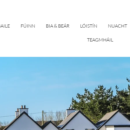
(066) 915 1372
|
info@milltownhouse.com
| Co. Kerry
AILE
FÚINN
BIA & BEÁR
LÓISTÍN
NUACHT
TEAGMHÁIL