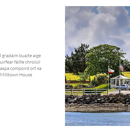
il gradaim buaite aige
uirfear fáilte chroíúil
aspa compoird ort sa
oi Milltown House