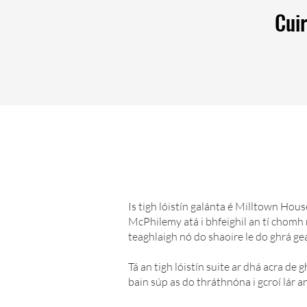
Cuir
Is tigh lóistín galánta é Milltown Hou
McPhilemy atá i bhfeighil an tí chomh 
teaghlaigh nó do shaoire le do ghrá g
Tá an tigh lóistín suite ar dhá acra de g
bain súp as do thráthnóna i gcroí lár a