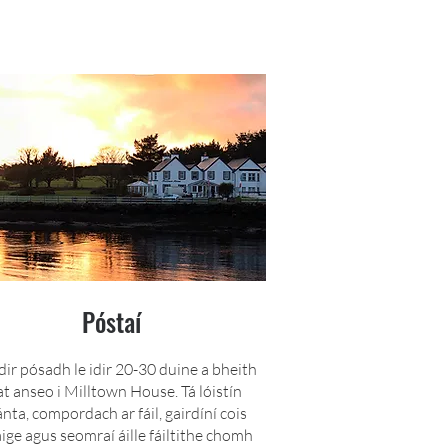
Póstaí
idir pósadh le idir 20-30 duine a bheith
at anseo i Milltown House. Tá lóistín
ánta, compordach ar fáil, gairdíní cois
aige agus seomraí áille fáiltithe chomh