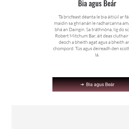
Bia agus Beár
Tá bricfeast déanta le bia áitiúil ar fái
maidin sa ghrianán le radharcanna am
bhá an Daingin. Sa tráthnóna, lig do sc
Robert Mitchum Bar, áit deas cluthai
deoch a bheith agat agus a bheith a
chompord. Tús agus deireadh den scoth
lá.
Bia agus Beár