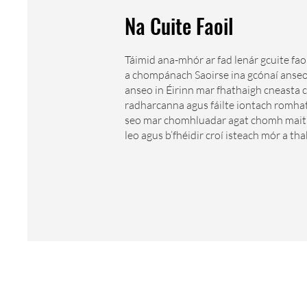
Na Cuite Faoil
Táimid ana-mhór ar fad lenár gcuite fao
a chompánach Saoirse ina gcónaí anseo 
anseo in Éirinn mar fhathaigh cneasta
radharcanna agus fáilte iontach romhat
seo mar chomhluadar agat chomh maith.
leo agus b’fhéidir croí isteach mór a th