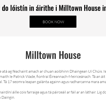
 do lóistín in áirithe i Milltown House i
BOOK NOW
Milltown House
se atá ag féachaint amach ar chuan aoibhinn Dhaingean Uí Chúis. I
maith le Patrick Wade, fiontraí Éireannach-Meiriceánach. Tá an áit
eal. Tá 17 seomra leapan galánta againn agus radharcanna mara amac
hairdíní áille cois farraige agus tá páirceáil ar fáil ar an láthair. L
n Daingin.