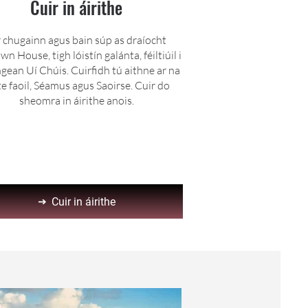
Cuir in áirithe
r chugainn agus bain súp as draíocht
wn House, tigh lóistín galánta, féiltiúil i
gean Uí Chúis. Cuirfidh tú aithne ar na
te faoil, Séamus agus Saoirse. Cuir do
sheomra in áirithe anois.
Cuir in áirithe