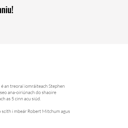
nniu!
s é an treoraí iomráiteach Stephen
 seo ana-oiriúnach do shaoire
h as 5 cinn acu siúd.
ig do scíth i mbeár Robert Mitchum agus