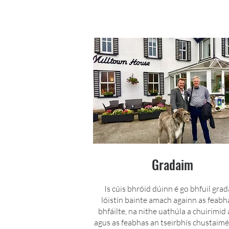
Gradaim
Is cúis bhróid dúinn é go bhfuil gra
lóistín bainte amach againn as feabh
bhfáilte, na nithe uathúla a chuirimid a
agus as feabhas an tseirbhís chustaimé