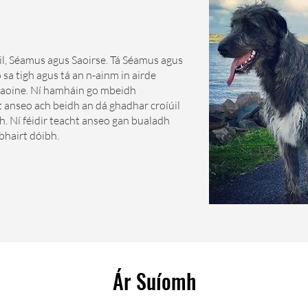
il, Séamus agus Saoirse. Tá Séamus agus
sa tigh agus tá an n-ainm in airde
 caoine. Ní hamháin go mbeidh
 anseo ach beidh an dá ghadhar croíúil
 Ní féidir teacht anseo gan bualadh
abhairt dóibh.
Ár Suíomh