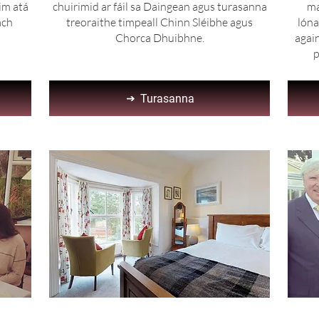
aim atá
chuirimid ar fáil sa Daingean agus turasanna
ma
ach
treoraithe timpeall Chinn Sléibhe agus
lóna
Chorca Dhuibhne.
agai
p
Turasanna